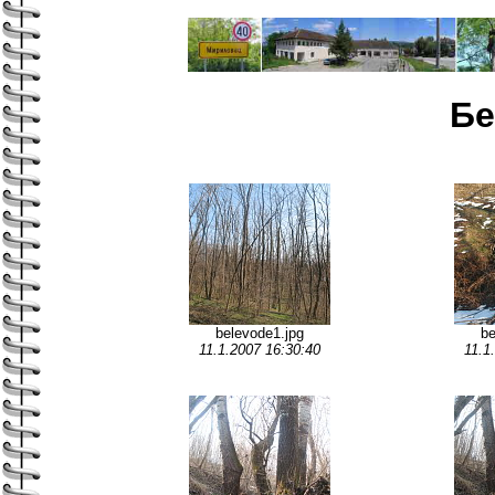
Бе
belevode1.jpg
be
11.1.2007 16:30:40
11.1